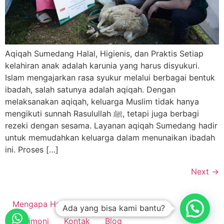
Aqiqah Sumedang Halal, Higienis, dan Praktis Setiap
kelahiran anak adalah karunia yang harus disyukuri.
Islam mengajarkan rasa syukur melalui berbagai bentuk
ibadah, salah satunya adalah aqiqah. Dengan
melaksanakan aqiqah, keluarga Muslim tidak hanya
mengikuti sunnah Rasulullah ﷺ, tetapi juga berbagi
rezeki dengan sesama. Layanan aqiqah Sumedang hadir
untuk memudahkan keluarga dalam menunaikan ibadah
ini. Proses […]
Next
→
Mengapa Harus Kami ?
Daftar Harga
Ada yang bisa kami bantu?
Testimoni
Kontak
Blog