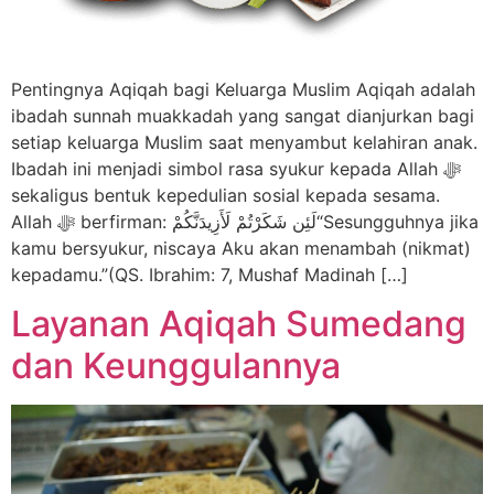
Pentingnya Aqiqah bagi Keluarga Muslim Aqiqah adalah
ibadah sunnah muakkadah yang sangat dianjurkan bagi
setiap keluarga Muslim saat menyambut kelahiran anak.
Ibadah ini menjadi simbol rasa syukur kepada Allah ﷻ
sekaligus bentuk kepedulian sosial kepada sesama.
Allah ﷻ berfirman: لَئِن شَكَرْتُمْ لَأَزِيدَنَّكُمْ“Sesungguhnya jika
kamu bersyukur, niscaya Aku akan menambah (nikmat)
kepadamu.”(QS. Ibrahim: 7, Mushaf Madinah […]
Layanan Aqiqah Sumedang
dan Keunggulannya