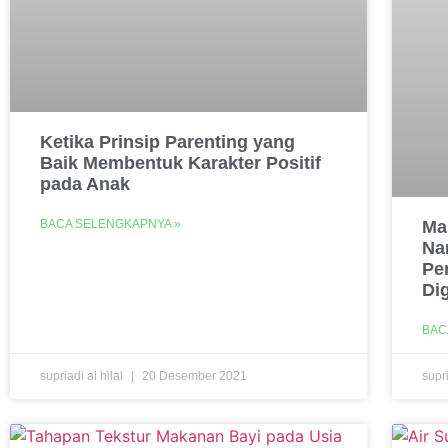
Ketika Prinsip Parenting yang
Baik Membentuk Karakter Positif
pada Anak
BACA SELENGKAPNYA »
Ma
Na
Pe
Di
BAC
supriadi al hilal
20 Desember 2021
supri