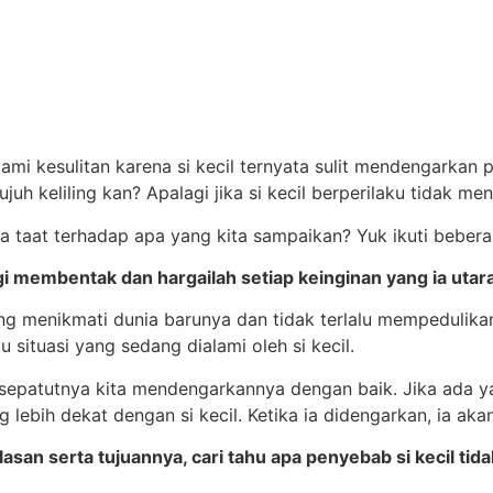
mi kesulitan karena si kecil ternyata sulit mendengarkan 
juh keliling kan? Apalagi jika si kecil berperilaku tidak m
a taat terhadap apa yang kita sampaikan? Yuk ikuti beberap
gi membentak dan hargailah setiap keinginan yang ia utar
ng menikmati dunia barunya dan tidak terlalu mempedulika
 situasi yang sedang dialami oleh si kecil.
epatutnya kita mendengarkannya dengan baik. Jika ada yang
lebih dekat dengan si kecil. Ketika ia didengarkan, ia akan
 alasan serta tujuannya, cari tahu apa penyebab si kecil t