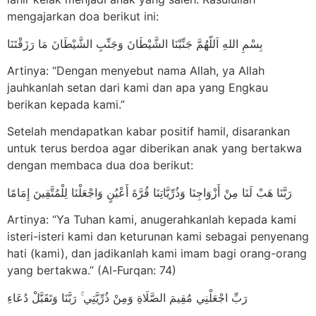
mengajarkan doa berikut ini:
بِسْمِ اللهِ اَللّهُمَّ جَنِّبْنَا الشَّيْطَانَ وَجَنِّبِ الشَّيْطَانَ مَا رَزَقْتَنَا
Artinya: “Dengan menyebut nama Allah, ya Allah
jauhkanlah setan dari kami dan apa yang Engkau
berikan kepada kami.”
Setelah mendapatkan kabar positif hamil, disarankan
untuk terus berdoa agar diberikan anak yang bertakwa
dengan membaca dua doa berikut:
رَبَّنَا هَبْ لَنَا مِنْ أَزْوَاجِنَا وَذُرِّيَّاتِنَا قُرَّةَ أَعْيُنٍ وَاجْعَلْنَا لِلْمُتَّقِينَ إِمَامًا
Artinya: “Ya Tuhan kami, anugerahkanlah kepada kami
isteri-isteri kami dan keturunan kami sebagai penyenang
hati (kami), dan jadikanlah kami imam bagi orang-orang
yang bertakwa.” (Al-Furqan: 74)
رَبِّ اجْعَلْنِي مُقِيمَ الصَّلَاةِ وَمِنْ ذُرِّيَّتِي ۚ رَبَّنَا وَتَقَبَّلْ دُعَاءِ