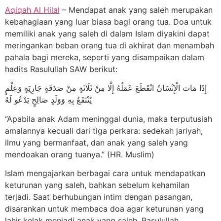
Aqiqah Al Hilal
– Mendapat anak yang saleh merupakan
kebahagiaan yang luar biasa bagi orang tua. Doa untuk
memiliki anak yang saleh di dalam Islam diyakini dapat
meringankan beban orang tua di akhirat dan menambah
pahala bagi mereka, seperti yang disampaikan dalam
hadits Rasulullah SAW berikut:
إِذَا مَاتَ الْإِنْسَانُ انْقَطَعَ عَمَلُهُ إِلَّا مِنْ ثَلَاثَةٍ مِنْ صَدَقَةٍ جَارِيَةٍ وَعِلْمٍ
يُنْتَفَعُ بِهِ وَوَلَدٍ صَالِحٍ يَدْعُو لَهُ
“Apabila anak Adam meninggal dunia, maka terputuslah
amalannya kecuali dari tiga perkara: sedekah jariyah,
ilmu yang bermanfaat, dan anak yang saleh yang
mendoakan orang tuanya.” (HR. Muslim)
Islam mengajarkan berbagai cara untuk mendapatkan
keturunan yang saleh, bahkan sebelum kehamilan
terjadi. Saat berhubungan intim dengan pasangan,
disarankan untuk membaca doa agar keturunan yang
lahir kelak menjadi anak yang saleh. Rasulullah