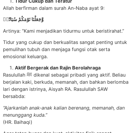
Tidur Cukup dan Teratur
Allah berfirman dalam surah An-Naba ayat 9:
وَّجَعَلْنَا نَوْمَكُمْ سُبَاتًاۙ
Artinya: “Kami menjadikan tidurmu untuk beristirahat.”
Tidur yang cukup dan berkualitas sangat penting untuk
pemulihan tubuh dan menjaga fungsi otak serta
emosional keluarga.
Aktif Bergerak dan Rajin Berolahraga
Rasulullah ﷺ dikenal sebagai pribadi yang aktif. Beliau
berjalan kaki, berkuda, memanah, dan bahkan berlomba
lari dengan istrinya, Aisyah RA. Rasulullah SAW
bersabda:
“Ajarkanlah anak-anak kalian berenang, memanah, dan
menunggang kuda.”
(HR. Baihaqi)