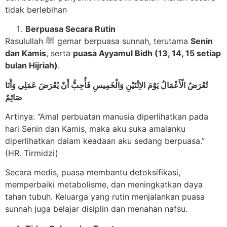
tidak berlebihan
Berpuasa Secara Rutin
Rasulullah ﷺ gemar berpuasa sunnah, terutama
Senin
dan Kamis
, serta
puasa Ayyamul Bidh (13, 14, 15 setiap
bulan Hijriah)
.
تُعْرَضُ الْأَعْمَالُ يَوْمَ الاِثْنَيْنِ وَالْخَمِيسِ فَأُحِبُّ أَنْ يُعْرَضَ عَمَلِي وَأَنَا
صَائِمٌ
Artinya: “Amal perbuatan manusia diperlihatkan pada
hari Senin dan Kamis, maka aku suka amalanku
diperlihatkan dalam keadaan aku sedang berpuasa.”
(HR. Tirmidzi)
Secara medis, puasa membantu detoksifikasi,
memperbaiki metabolisme, dan meningkatkan daya
tahan tubuh. Keluarga yang rutin menjalankan puasa
sunnah juga belajar disiplin dan menahan nafsu.