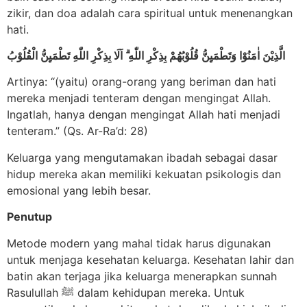
zikir, dan doa adalah cara spiritual untuk menenangkan
hati.
الَّذِيْنَ اٰمَنُوْا وَتَطْمَىِٕنُّ قُلُوْبُهُمْ بِذِكْرِ اللّٰهِ ۗ اَلَا بِذِكْرِ اللّٰهِ تَطْمَىِٕنُّ الْقُلُوْبُ
Artinya: “(yaitu) orang-orang yang beriman dan hati
mereka menjadi tenteram dengan mengingat Allah.
Ingatlah, hanya dengan mengingat Allah hati menjadi
tenteram.” (Qs. Ar-Ra’d: 28)
Keluarga yang mengutamakan ibadah sebagai dasar
hidup mereka akan memiliki kekuatan psikologis dan
emosional yang lebih besar.
Penutup
Metode modern yang mahal tidak harus digunakan
untuk menjaga kesehatan keluarga. Kesehatan lahir dan
batin akan terjaga jika keluarga menerapkan sunnah
Rasulullah ﷺ dalam kehidupan mereka. Untuk