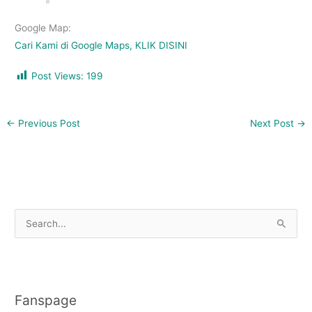
Google Map:
Cari Kami di Google Maps, KLIK DISINI
Post Views:
199
←
Previous Post
Next Post
→
S
e
a
r
Fanspage
c