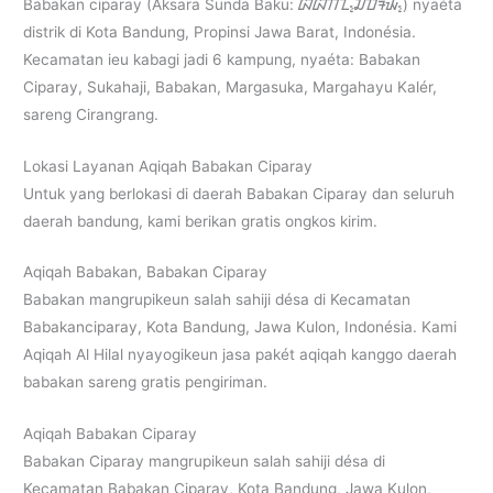
Babakan ciparay (Aksara Sunda Baku: ᮘᮘᮊᮔ᮪ᮎᮤᮕᮛᮚ᮪) nyaéta
distrik di Kota Bandung, Propinsi Jawa Barat, Indonésia.
Kecamatan ieu kabagi jadi 6 kampung, nyaéta: Babakan
Ciparay, Sukahaji, Babakan, Margasuka, Margahayu Kalér,
sareng Cirangrang.
Lokasi Layanan Aqiqah Babakan Ciparay
Untuk yang berlokasi di daerah Babakan Ciparay dan seluruh
daerah bandung, kami berikan gratis ongkos kirim.
Aqiqah Babakan, Babakan Ciparay
Babakan mangrupikeun salah sahiji désa di Kecamatan
Babakanciparay, Kota Bandung, Jawa Kulon, Indonésia. Kami
Aqiqah Al Hilal nyayogikeun jasa pakét aqiqah kanggo daerah
babakan sareng gratis pengiriman.
Aqiqah Babakan Ciparay
Babakan Ciparay mangrupikeun salah sahiji désa di
Kecamatan Babakan Ciparay, Kota Bandung, Jawa Kulon,