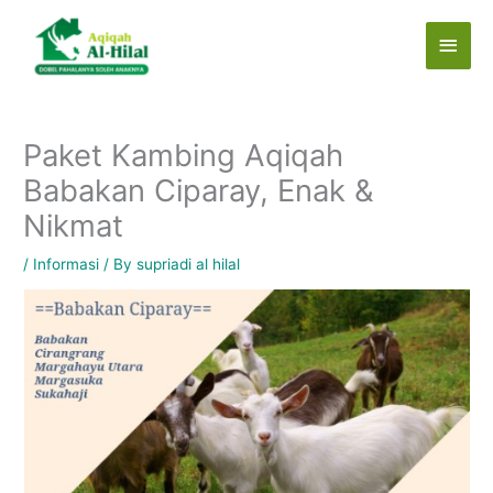
Skip
Main
to
content
Men
Paket Kambing Aqiqah
Babakan Ciparay, Enak &
Nikmat
/
Informasi
/ By
supriadi al hilal