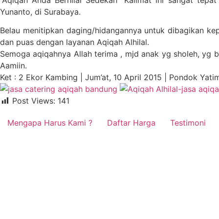
“Aqiqah Anda Bernilai Sedekah” Kalimat ini sangat tep
Yunanto, di Surabaya.
Belau menitipkan daging/hidangannya untuk dibagikan kep
dan puas dengan layanan Aqiqah Alhilal.
Semoga aqiqahnya Allah terima , mjd anak yg sholeh, yg
Aamiin.
Ket : 2 Ekor Kambing | Jum’at, 10 April 2015 | Pondok Yatim
Post Views:
141
Mengapa Harus Kami ?
Daftar Harga
Testimoni