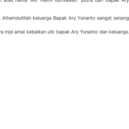
 atas nama “Alif Helmi Kurniawan” putra dari bapak Ary
. Alhamdulillah keluarga Bapak Ary Yunanto sangat senang
a mjd amal kebaikan utk bapak Ary Yunanto dan keluarga.