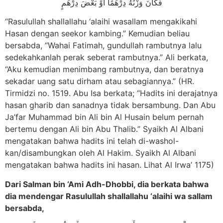
فَكَانَ وَزْنُهُ دِرْهَمًا أَوْ بَعْضَ دِرْهَمٍ
“Rasulullah shallallahu ‘alaihi wasallam mengakikahi
Hasan dengan seekor kambing.” Kemudian beliau
bersabda, “Wahai Fatimah, gundullah rambutnya lalu
sedekahkanlah perak seberat rambutnya.” Ali berkata,
“Aku kemudian menimbang rambutnya, dan beratnya
sekadar uang satu dirham atau sebagiannya.” (HR.
Tirmidzi no. 1519. Abu Isa berkata; “Hadits ini derajatnya
hasan gharib dan sanadnya tidak bersambung. Dan Abu
Ja’far Muhammad bin Ali bin Al Husain belum pernah
bertemu dengan Ali bin Abu Thalib.” Syaikh Al Albani
mengatakan bahwa hadits ini telah di-washol-
kan/disambungkan oleh Al Hakim. Syaikh Al Albani
mengatakan bahwa hadits ini hasan. Lihat Al Irwa’ 1175)
Dari Salman bin ‘Ami Adh-Dhobbi, dia berkata bahwa
dia mendengar Rasulullah shallallahu ‘alaihi wa sallam
bersabda,