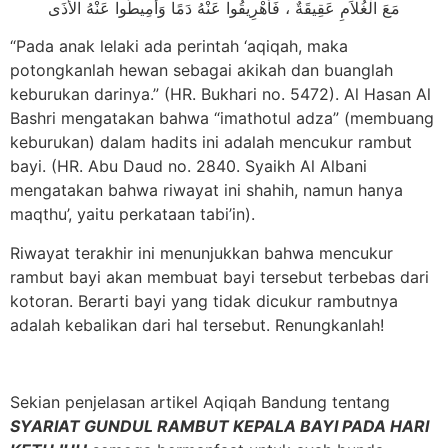
مَعَ الْغُلاَمِ عَقِيقَةٌ ، فَأَهْرِيقُوا عَنْهُ دَمًا وَأَمِيطُوا عَنْهُ الأَذَى
“Pada anak lelaki ada perintah ‘aqiqah, maka
potongkanlah hewan sebagai akikah dan buanglah
keburukan darinya.” (HR. Bukhari no. 5472). Al Hasan Al
Bashri mengatakan bahwa “imathotul adza” (membuang
keburukan) dalam hadits ini adalah mencukur rambut
bayi. (HR. Abu Daud no. 2840. Syaikh Al Albani
mengatakan bahwa riwayat ini shahih, namun hanya
maqthu’, yaitu perkataan tabi’in).
Riwayat terakhir ini menunjukkan bahwa mencukur
rambut bayi akan membuat bayi tersebut terbebas dari
kotoran. Berarti bayi yang tidak dicukur rambutnya
adalah kebalikan dari hal tersebut. Renungkanlah!
Sekian penjelasan artikel Aqiqah Bandung tentang
SYARIAT GUNDUL RAMBUT KEPALA BAYI PADA HARI