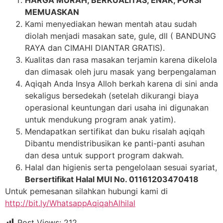
HARGA MURAH, BERKUALITAS, ENAK, PORSI
MEMUASKAN
Kami menyediakan hewan mentah atau sudah
diolah menjadi masakan sate, gule, dll ( BANDUNG
RAYA dan CIMAHI DIANTAR GRATIS).
Kualitas dan rasa masakan terjamin karena dikelola
dan dimasak oleh juru masak yang berpengalaman
Aqiqah Anda Insya Alloh berkah karena di sini anda
sekaligus bersedekah (setelah dikurangi biaya
operasional keuntungan dari usaha ini digunakan
untuk mendukung program anak yatim).
Mendapatkan sertifikat dan buku risalah aqiqah
Dibantu mendistribusikan ke panti-panti asuhan
dan desa untuk support program dakwah.
Halal dan higienis serta pengelolaan sesuai syariat,
Bersertifikat Halal MUI No. 01161203470418
Untuk pemesanan silahkan hubungi kami di
http://bit.ly/WhatsappAqiqahAlhilal
Post Views:
212