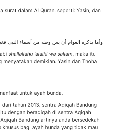
surat dalam Al Quran, seperti: Yasin, dan
وأما يذكره العوام أن يس وطه من أسماء النبي ف
Nabi
shallallahu ‘alaihi wa sallam
, maka itu
ang menyatakan demikian. Yasin dan Thoha
anfaat untuk ayah bunda.
 dari tahun 2013. sentra Aqiqah Bandung
itu dengan beraqiqah di sentra Aqiqah
a Aqiqah Bandung artinya anda bersedekah
 3 khusus bagi ayah bunda yang tidak mau