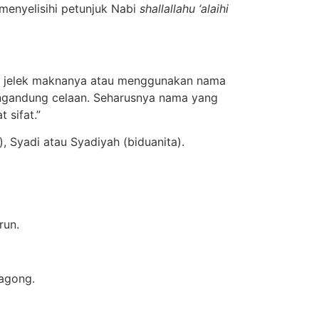
 menyelisihi petunjuk Nabi
shallallahu ‘alaihi
 jelek maknanya atau menggunakan nama
engandung celaan. Seharusnya nama yang
 sifat.”
Syadi atau Syadiyah (biduanita).
run.
Bagong.