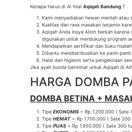
Kenapa harus di Al hilal
Aqiqah Bandung
?
Kami menyediakan hewan mentah atau s
Kualitas dan rasa masakan terjamin kar
Aqiqah Anda Insya Alloh berkah karena d
digunakan untuk mendukung program an
Mendapatkan sertifikat dan buku risala
Dibantu mendistribusikan ke panti-pan
Halal dan higienis serta pengelolaan sesu
Jika ayah bunda berminat untuk Aqiqah di Alh
HARGA DOMBA P
DOMBA BETINA + MASA
Tipe
EKONOMIS
= Rp 1.200.000 ( Sate 1
Tipe
HEMAT
= Rp 1.700.000 ( Sate 200 
Tipe
PUAS
= Rp 1.950.000 ( Sate 300 tu