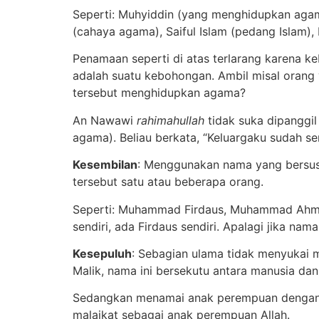
Seperti: Muhyiddin (yang menghidupkan aga
(cahaya agama), Saiful Islam (pedang Islam), 
Penamaan seperti di atas terlarang karena ke
adalah suatu kebohongan. Ambil misal oran
tersebut menghidupkan agama?
An Nawawi
rahimahullah
tidak suka dipanggil
agama). Beliau berkata, “Keluargaku sudah ser
Kesembilan
: Menggunakan nama yang bersusun
tersebut satu atau beberapa orang.
Seperti: Muhammad Firdaus, Muhammad Ahmad
sendiri, ada Firdaus sendiri. Apalagi jika nam
Kesepuluh
: Sebagian ulama tidak menyukai me
Malik, nama ini bersekutu antara manusia d
Sedangkan menamai anak perempuan dengan na
malaikat sebagai anak perempuan Allah.