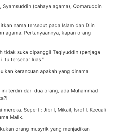
), Syamsuddin (cahaya agama), Qomaruddin
aitkan nama tersebut pada Islam dan Diin
an agama. Pertanyaannya, kapan orang
h tidak suka dipanggil Taqiyuddin (penjaga
itu tersebar luas.”
mbulkan kerancuan apakah yang dinamai
ni terdiri dari dua orang, ada Muhammad
ta?!
ka. Seperti: Jibril, Mikail, Isrofil. Kecuali
ama Malik.
akukan orang musyrik yang menjadikan