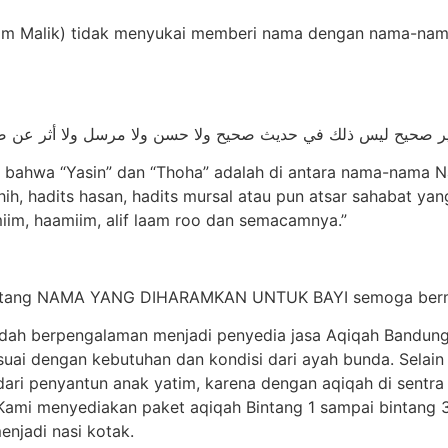
am Malik) tidak menyukai memberi nama dengan nama-nama 
غير صحيح ليس ذلك في حديث صحيح ولا حسن ولا مرسل ولا أثر عن صا
 bahwa “Yasin” dan “Thoha” adalah di antara nama-nama 
ahih, hadits hasan, hadits mursal atau pun atsar sahabat y
miim, haamiim, alif laam roo dan semacamnya.”
 tentang NAMA YANG DIHARAMKAN UNTUK BAYI semoga berm
udah berpengalaman menjadi penyedia jasa Aqiqah Bandung
i dengan kebutuhan dan kondisi dari ayah bunda. Selain 
dari penyantun anak yatim, karena dengan aqiqah di sentr
l. Kami menyediakan paket aqiqah Bintang 1 sampai bintang
enjadi nasi kotak.