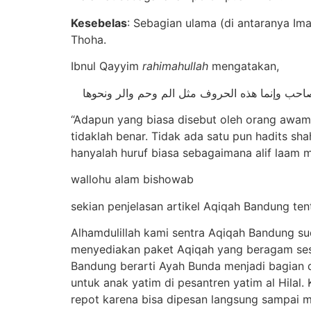
Kesebelas
: Sebagian ulama (di antaranya Im
Thoha.
Ibnul Qayyim
rahimahullah
mengatakan,
حب وإنما هذه الحروف مثل الم وحم والر ونحوها
“Adapun yang biasa disebut oleh orang awam
tidaklah benar. Tidak ada satu pun hadits sh
hanyalah huruf biasa sebagaimana alif laam 
wallohu alam bishowab
sekian penjelasan artikel Aqiqah Bandung
Alhamdulillah kami sentra Aqiqah Bandung s
menyediakan paket Aqiqah yang beragam sesua
Bandung berarti Ayah Bunda menjadi bagian 
untuk anak yatim di pesantren yatim al Hila
repot karena bisa dipesan langsung sampai m