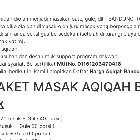
udah diolah menjadi masakan sate, gule, dll ( BANDUNG 
ena dikelola dan dimasak oleh juru masak yang berpengala
i sini anda sekaligus bersedekah (setelah dikurangi biaya 
ak yatim).
h aqiqah
ti asuhan dan desa untuk support program dakwah.
ai syariat, Bersertifikat
MUI No. 01161203470418
ilal berikut ini kami Lampirkan Daftar
Harga Aqiqah Band
AKET MASAK AQIQAH
K
20 tusuk + Gule 40 porsi )
tusuk + Gule 50 porsi )
suk + Gule 60 porsi )