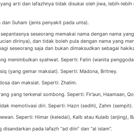
g arti dan lafazhnya tidak disukai oleh jiwa, lebih-lebih
dan Suham (jenis penyakit pada unta).
 sepantasnya seseorang memakai nama dengan nama yang
cian dirinya), dan tidak boleh pula dengan nama yang m
gi seseorang saja dan bukan dimaksudkan sebagai hakikat
 menimbulkan syahwat. Seperti: Fatin (wanita penggoda), 
q (yang gemar maksiat). Seperti: Madona, Britney.
sa dan maksiat. Seperti: Zhalim.
ng yang terkenal sombong. Seperti: Fir’aun, Haamaan, Qo
ak memotivasi diri. Seperti: Hazn (sedih), Zahm (sempit).
n. Seperti: Himar (keledai), Kalb atau Kulaib (anjing), 
isandarkan pada lafazh “ad diin” dan “al islam”.