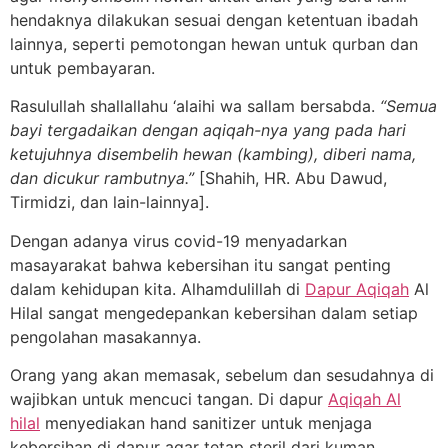
hendaknya dilakukan sesuai dengan ketentuan ibadah
lainnya, seperti pemotongan hewan untuk qurban dan
untuk pembayaran.
Rasulullah shallallahu ‘alaihi wa sallam bersabda.
“Semua
bayi tergadaikan dengan aqiqah-nya yang pada hari
ketujuhnya disembelih hewan (kambing), diberi nama,
dan dicukur rambutnya.”
[Shahih, HR. Abu Dawud,
Tirmidzi, dan lain-lainnya].
Dengan adanya virus covid-19 menyadarkan
masayarakat bahwa kebersihan itu sangat penting
dalam kehidupan kita. Alhamdulillah di
Dapur Aqiqah
Al
Hilal sangat mengedepankan kebersihan dalam setiap
pengolahan masakannya.
Orang yang akan memasak, sebelum dan sesudahnya di
wajibkan untuk mencuci tangan. Di dapur
Aqiqah Al
hilal
menyediakan hand sanitizer untuk menjaga
kebersihan di dapur agar tetap steril dari kuman