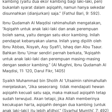
kambing (yaitu dua ekor kambing bagi laki-laki, pen)
bukanlah syarat dalam aqiqahh, namun hanya sekedar
disunnahkan (dianjurkan) saja.” (Fathul Bari, 9: 592).
Ibnu Qudamah Al Maqdisi rahimahullah mengatakan,
“Aqiqahh untuk anak laki-laki dan anak perempuan
boleh sama, yaitu dengan satu ekor kambing. Inilah
pendapat kebanyakan ulama. Inilah yang dipilih oleh
Ibnu ‘Abbas, ‘Aisyah, Asy Syafi’i, Ishaq dan Abu Tsaur.
Bahkan Ibnu ‘Umar sendiri pernah berkata, “Aqiqahh
untuk anak laki-laki dan perempuan masing-masing
dengan seekor kambing.” (Al Mughni, Ibnu Qudamah Al
Maqdisi, 11: 120, Darul Fikr, 1405)
Syaikh Muhammad bin Sholih Al ‘Utsaimin rahimahullah
menjelaskan, “Jika seseorang tidak mendapati hewan
aqiqahh kecuali satu saja, maka maksud aqiqahh tetap
sudah terwujud. Akan tetapi, jika Allah memberinya
kecukupan harta, aqiqahh dengan dua kambing (untuk
anak laki-laki) itu lebih afdhol.” (Syarhul Mumthi’, 7: 492)