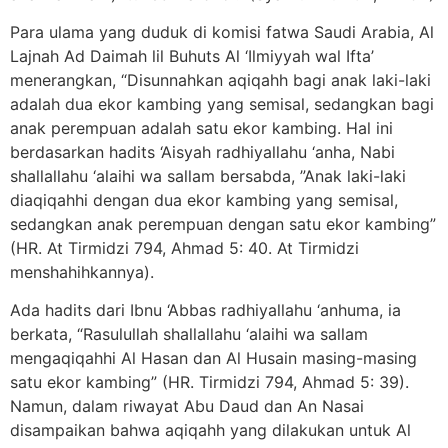
Para ulama yang duduk di komisi fatwa Saudi Arabia, Al
Lajnah Ad Daimah lil Buhuts Al ‘Ilmiyyah wal Ifta’
menerangkan, “Disunnahkan aqiqahh bagi anak laki-laki
adalah dua ekor kambing yang semisal, sedangkan bagi
anak perempuan adalah satu ekor kambing. Hal ini
berdasarkan hadits ‘Aisyah radhiyallahu ‘anha, Nabi
shallallahu ‘alaihi wa sallam bersabda, ”Anak laki-laki
diaqiqahhi dengan dua ekor kambing yang semisal,
sedangkan anak perempuan dengan satu ekor kambing”
(HR. At Tirmidzi 794, Ahmad 5: 40. At Tirmidzi
menshahihkannya).
Ada hadits dari Ibnu ‘Abbas radhiyallahu ‘anhuma, ia
berkata, “Rasulullah shallallahu ‘alaihi wa sallam
mengaqiqahhi Al Hasan dan Al Husain masing-masing
satu ekor kambing” (HR. Tirmidzi 794, Ahmad 5: 39).
Namun, dalam riwayat Abu Daud dan An Nasai
disampaikan bahwa aqiqahh yang dilakukan untuk Al