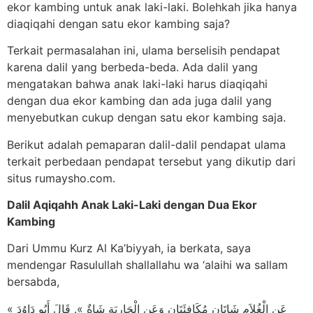
ekor kambing untuk anak laki-laki. Bolehkah jika hanya
diaqiqahi dengan satu ekor kambing saja?
Terkait permasalahan ini, ulama berselisih pendapat
karena dalil yang berbeda-beda. Ada dalil yang
mengatakan bahwa anak laki-laki harus diaqiqahi
dengan dua ekor kambing dan ada juga dalil yang
menyebutkan cukup dengan satu ekor kambing saja.
Berikut adalah pemaparan dalil-dalil pendapat ulama
terkait perbedaan pendapat tersebut yang dikutip dari
situs rumaysho.com.
Dalil Aqiqahh Anak Laki-Laki dengan Dua Ekor
Kambing
Dari Ummu Kurz Al Ka’biyyah, ia berkata, saya
mendengar Rasulullah shallallahu wa ‘alaihi wa sallam
bersabda,
« عَنِ الْغُلاَمِ شَاتَانِ مُكَافِئَتَانِ وَعَنِ الْجَارِيَةِ شَاةٌ ». قَالَ أَبُو دَاوُدَ