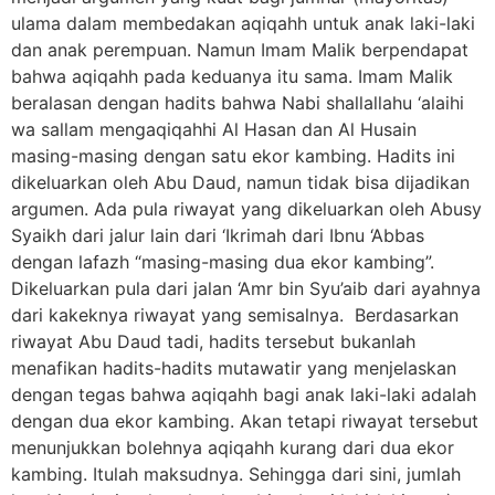
ulama dalam membedakan aqiqahh untuk anak laki-laki
dan anak perempuan. Namun Imam Malik berpendapat
bahwa aqiqahh pada keduanya itu sama. Imam Malik
beralasan dengan hadits bahwa Nabi shallallahu ‘alaihi
wa sallam mengaqiqahhi Al Hasan dan Al Husain
masing-masing dengan satu ekor kambing. Hadits ini
dikeluarkan oleh Abu Daud, namun tidak bisa dijadikan
argumen. Ada pula riwayat yang dikeluarkan oleh Abusy
Syaikh dari jalur lain dari ‘Ikrimah dari Ibnu ‘Abbas
dengan lafazh “masing-masing dua ekor kambing”.
Dikeluarkan pula dari jalan ‘Amr bin Syu’aib dari ayahnya
dari kakeknya riwayat yang semisalnya. Berdasarkan
riwayat Abu Daud tadi, hadits tersebut bukanlah
menafikan hadits-hadits mutawatir yang menjelaskan
dengan tegas bahwa aqiqahh bagi anak laki-laki adalah
dengan dua ekor kambing. Akan tetapi riwayat tersebut
menunjukkan bolehnya aqiqahh kurang dari dua ekor
kambing. Itulah maksudnya. Sehingga dari sini, jumlah