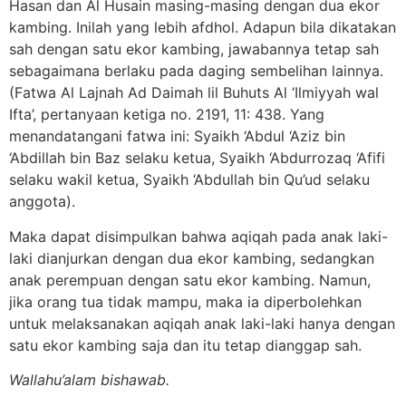
Hasan dan Al Husain masing-masing dengan dua ekor
kambing. Inilah yang lebih afdhol. Adapun bila dikatakan
sah dengan satu ekor kambing, jawabannya tetap sah
sebagaimana berlaku pada daging sembelihan lainnya.
(Fatwa Al Lajnah Ad Daimah lil Buhuts Al ‘Ilmiyyah wal
Ifta’, pertanyaan ketiga no. 2191, 11: 438. Yang
menandatangani fatwa ini: Syaikh ‘Abdul ‘Aziz bin
‘Abdillah bin Baz selaku ketua, Syaikh ‘Abdurrozaq ‘Afifi
selaku wakil ketua, Syaikh ‘Abdullah bin Qu’ud selaku
anggota).
Maka dapat disimpulkan bahwa aqiqah pada anak laki-
laki dianjurkan dengan dua ekor kambing, sedangkan
anak perempuan dengan satu ekor kambing. Namun,
jika orang tua tidak mampu, maka ia diperbolehkan
untuk melaksanakan aqiqah anak laki-laki hanya dengan
satu ekor kambing saja dan itu tetap dianggap sah.
Wallahu’alam bishawab.