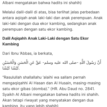
Albani mengatakan bahwa hadits ini shahih)
Melalui dalil-dalil di atas, bisa terlihat jelas perbedaan
antara aqiqah anak laki-laki dan anak perempuan. Anak
laki-laki dengan dua ekor kambing, sedangkan anak
perempuan dengan satu ekor kambing.
Dalil Aqiqahh Anak Laki-Laki dengan Satu Ekor
Kambing
Dari Ibnu ‘Abbas, ia berkata,
أَنَّ رَسُولَ اللَّهِ -صلى الله عليه وسلم- عَقَّ عَنِ الْحَسَنِ وَالْحُسَيْنِ
كَبْشًا كَبْشًا.
“Rasulullah shallallahu ‘alaihi wa sallam pernah
mengaqiqahhi Al Hasan dan Al Husain, masing-masing
satu ekor gibas (domba).” (HR. Abu Daud no. 2841.
Syaikh Al Albani mengatakan bahwa hadits ini shahih.
Akan tetapi riwayat yang menyatakan dengan dua
kambing, itu yang lebih shahih)