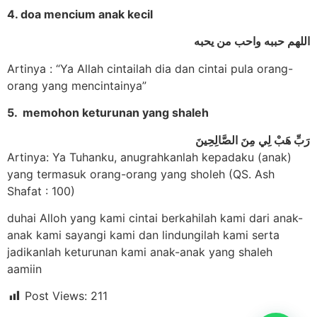
4. doa mencium anak kecil
اللهم حببه واحب من يحبه
Artinya : “Ya Allah cintailah dia dan cintai pula orang-
orang yang mencintainya”
5. memohon keturunan yang shaleh
رَبِّ هَبْ لِي مِنَ الصَّالِحِينَ
Artinya: Ya Tuhanku, anugrahkanlah kepadaku (anak)
yang termasuk orang-orang yang sholeh (QS. Ash
Shafat : 100)
duhai Alloh yang kami cintai berkahilah kami dari anak-
anak kami sayangi kami dan lindungilah kami serta
jadikanlah keturunan kami anak-anak yang shaleh
aamiin
Post Views:
211