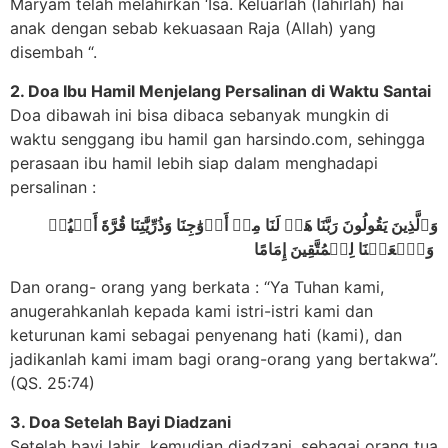
Maryam telah melahirkan ‘Isa. Keluarlah (lahirlah) hai
anak dengan sebab kekuasaan Raja (Allah) yang
disembah “.
2. Doa Ibu Hamil Menjelang Persalinan di Waktu Santai
Doa dibawah ini bisa dibaca sebanyak mungkin di
waktu senggang ibu hamil gan harsindo.com, sehingga
perasaan ibu hamil lebih siap dalam menghadapi
persalinan :
وَٱلَّذِينَ يَقُولُونَ رَبَّنَا هَبۡ لَنَا مِنۡ أَزۡوَٰجِنَا وَذُرِّيَّٰتِنَا قُرَّةَ أَعۡيُنٖ
وَٱجۡعَلۡنَا لِلۡمُتَّقِينَ إِمَامًا
Dan orang- orang yang berkata : “Ya Tuhan kami,
anugerahkanlah kepada kami istri-istri kami dan
keturunan kami sebagai penyenang hati (kami), dan
jadikanlah kami imam bagi orang-orang yang bertakwa”.
(QS. 25:74)
3. Doa Setelah Bayi Diadzani
Setelah bayi lahir kemudian diadzani, sebagai orang tua