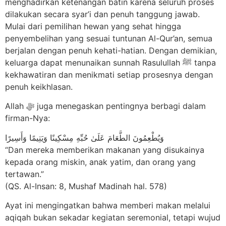
menghadirkan ketenangan batin karena seluruh proses
dilakukan secara syar’i dan penuh tanggung jawab.
Mulai dari pemilihan hewan yang sehat hingga
penyembelihan yang sesuai tuntunan Al-Qur’an, semua
berjalan dengan penuh kehati-hatian. Dengan demikian,
keluarga dapat menunaikan sunnah Rasulullah ﷺ tanpa
kekhawatiran dan menikmati setiap prosesnya dengan
penuh keikhlasan.
Allah ﷻ juga menegaskan pentingnya berbagi dalam
firman-Nya:
وَيُطْعِمُونَ الطَّعَامَ عَلَىٰ حُبِّهِ مِسْكِينًا وَيَتِيمًا وَأَسِيرًا
“Dan mereka memberikan makanan yang disukainya
kepada orang miskin, anak yatim, dan orang yang
tertawan.”
(QS. Al-Insan: 8, Mushaf Madinah hal. 578)
Ayat ini mengingatkan bahwa memberi makan melalui
aqiqah bukan sekadar kegiatan seremonial, tetapi wujud