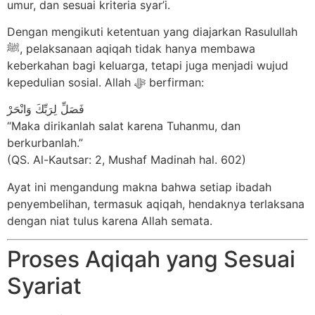
umur, dan sesuai kriteria syar’i.
Dengan mengikuti ketentuan yang diajarkan Rasulullah
ﷺ, pelaksanaan aqiqah tidak hanya membawa
keberkahan bagi keluarga, tetapi juga menjadi wujud
kepedulian sosial. Allah ﷻ berfirman:
فَصَلِّ لِرَبِّكَ وَانْحَرْ
“Maka dirikanlah salat karena Tuhanmu, dan
berkurbanlah.”
(QS. Al-Kautsar: 2, Mushaf Madinah hal. 602)
Ayat ini mengandung makna bahwa setiap ibadah
penyembelihan, termasuk aqiqah, hendaknya terlaksana
dengan niat tulus karena Allah semata.
Proses Aqiqah yang Sesuai
Syariat