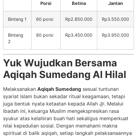
Porsi
Betina
Jantan
Bintang 1
60 porsi
Rp2.850.000
Rp3.550.000
Bintang
80 porsi
Rp3.450.000
Rp3.950.000
2
Yuk Wujudkan Bersama
Aqiqah Sumedang Al Hilal
Melaksanakan
Aqiqah Sumedang
sesuai tuntunan
syariat Islam bukan sekadar ritual keagamaan, tetapi
juga bentuk nyata ketaatan kepada Allah ﷻ. Melalui
ibadah ini, keluarga Muslim mengekspresikan rasa
syukur atas kelahiran buah hati sekaligus memperkuat
nilai kepedulian sosial. Dengan memahami makna
spiritual di balik aqiqah, setiap langkah pelaksanaannya