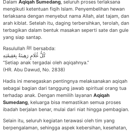
Dalam
Aqiqah Sumedang
, seluruh proses terlaksana
mengikuti ketentuan fiqih Islam. Penyembelihan hewan
terlaksana dengan menyebut nama Allah, alat tajam, dan
arah kiblat. Setelah itu, daging terbersihkan, terolah, dan
terbagikan dalam bentuk masakan seperti sate dan gule
yang siap santap.
Rasulullah ﷺ bersabda:
كُلُّ غُلَامٍ رَهِينَةٌ بِعَقِيقَتِهِ
“Setiap anak tergadai oleh aqiqahnya.”
(HR. Abu Dawud, No. 2838)
Hadis ini menegaskan pentingnya melaksanakan aqiqah
sebagai bagian dari tanggung jawab spiritual orang tua
terhadap anak. Dengan memilih layanan
Aqiqah
Sumedang
, keluarga bisa memastikan semua proses
ibadah berjalan benar, mulai dari niat hingga pembagian.
Selain itu, seluruh kegiatan terawasi oleh tim yang
berpengalaman, sehingga aspek kebersihan, kesehatan,