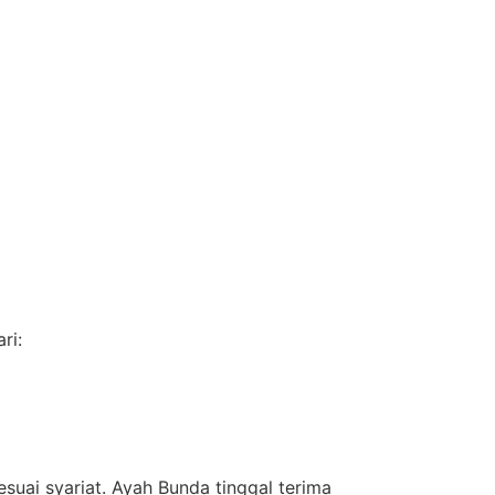
ri:
esuai syariat. Ayah Bunda tinggal terima