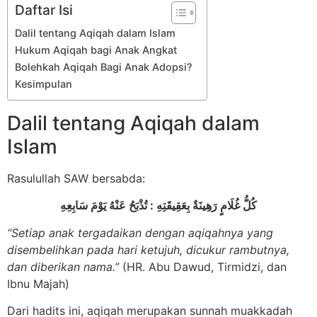
Daftar Isi
Dalil tentang Aqiqah dalam Islam
Hukum Aqiqah bagi Anak Angkat
Bolehkah Aqiqah Bagi Anak Adopsi?
Kesimpulan
Dalil tentang Aqiqah dalam
Islam
Rasulullah SAW bersabda:
كُلُّ غُلَامٍ رَهِينَةٌ بِعَقِيقَتِهِ : تُذْبَحُ عَنْهُ يَوْمَ سَابِعِهِ
“Setiap anak tergadaikan dengan aqiqahnya yang
disembelihkan pada hari ketujuh, dicukur rambutnya,
dan diberikan nama.”
(HR. Abu Dawud, Tirmidzi, dan
Ibnu Majah)
Dari hadits ini, aqiqah merupakan sunnah muakkadah