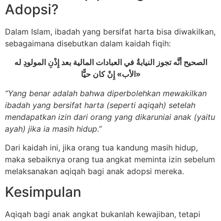
Adopsi?
Dalam Islam, ibadah yang bersifat harta bisa diwakilkan,
sebagaimana disebutkan dalam kaidah fiqih:
الصحيح أنَّه تجوز النيابةُ في العبادات المالية بعد إِذْنِ المولودِ له
«الأب» إِنْ كان حيًّا
“Yang benar adalah bahwa diperbolehkan mewakilkan
ibadah yang bersifat harta (seperti aqiqah) setelah
mendapatkan izin dari orang yang dikaruniai anak (yaitu
ayah) jika ia masih hidup.”
Dari kaidah ini, jika orang tua kandung masih hidup,
maka sebaiknya orang tua angkat meminta izin sebelum
melaksanakan aqiqah bagi anak adopsi mereka.
Kesimpulan
Aqiqah bagi anak angkat bukanlah kewajiban, tetapi