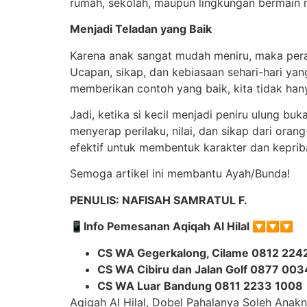
rumah, sekolah, maupun lingkungan bermain m
Menjadi Teladan yang Baik
Karena anak sangat mudah meniru, maka peran
Ucapan, sikap, dan kebiasaan sehari-hari ya
memberikan contoh yang baik, kita tidak hany
Jadi, ketika si kecil menjadi peniru ulung b
menyerap perilaku, nilai, dan sikap dari oran
efektif untuk membentuk karakter dan keprib
Semoga artikel ini membantu Ayah/Bunda!
PENULIS: NAFISAH SAMRATUL F.
📱Info Pemesanan Aqiqah Al Hilal 🔽🔽🔽
CS WA Gegerkalong, Cilame 0812 224
CS WA Cibiru dan Jalan Golf 0877 00
CS WA Luar Bandung 0811 2233 1008
Aqiqah Al Hilal, Dobel Pahalanya Soleh Anak