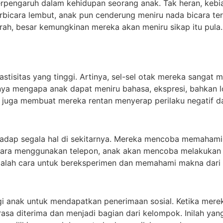
erpengaruh dalam kehidupan seorang anak. Tak heran, kebia
rbicara lembut, anak pun cenderung meniru nada bicara ters
ah, besar kemungkinan mereka akan meniru sikap itu pula. 
plastisitas yang tinggi. Artinya, sel-sel otak mereka sang
a mengapa anak dapat meniru bahasa, ekspresi, bahkan log
i juga membuat mereka rentan menyerap perilaku negatif da
rhadap segala hal di sekitarnya. Mereka mencoba memahami
icara menggunakan telepon, anak akan mencoba melakukan
alah cara untuk bereksperimen dan memahami makna dari s
bagi anak untuk mendapatkan penerimaan sosial. Ketika mer
rasa diterima dan menjadi bagian dari kelompok. Inilah ya