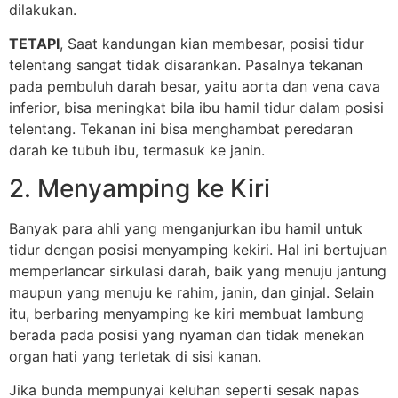
dilakukan.
TETAPI
, Saat kandungan kian membesar, posisi tidur
telentang sangat tidak disarankan. Pasalnya tekanan
pada pembuluh darah besar, yaitu aorta dan vena cava
inferior, bisa meningkat bila ibu hamil tidur dalam posisi
telentang. Tekanan ini bisa menghambat peredaran
darah ke tubuh ibu, termasuk ke janin.
2. Menyamping ke Kiri
Banyak para ahli yang menganjurkan ibu hamil untuk
tidur dengan posisi menyamping kekiri. Hal ini bertujuan
memperlancar sirkulasi darah, baik yang menuju jantung
maupun yang menuju ke rahim, janin, dan ginjal. Selain
itu, berbaring menyamping ke kiri membuat lambung
berada pada posisi yang nyaman dan tidak menekan
organ hati yang terletak di sisi kanan.
Jika bunda mempunyai keluhan seperti sesak napas