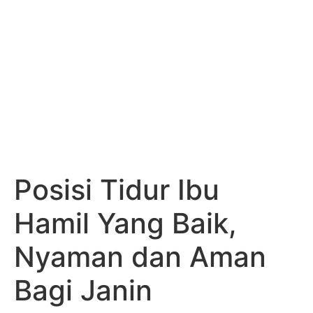
Posisi Tidur Ibu
Hamil Yang Baik,
Nyaman dan Aman
Bagi Janin