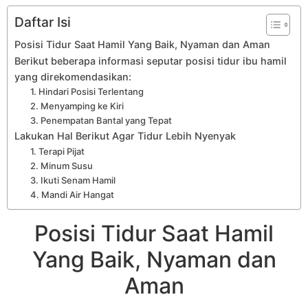
Daftar Isi
Posisi Tidur Saat Hamil Yang Baik, Nyaman dan Aman
Berikut beberapa informasi seputar posisi tidur ibu hamil
yang direkomendasikan:
1. Hindari Posisi Terlentang
2. Menyamping ke Kiri
3. Penempatan Bantal yang Tepat
Lakukan Hal Berikut Agar Tidur Lebih Nyenyak
1. Terapi Pijat
2. Minum Susu
3. Ikuti Senam Hamil
4. Mandi Air Hangat
Posisi Tidur Saat Hamil
Yang Baik, Nyaman dan
Aman