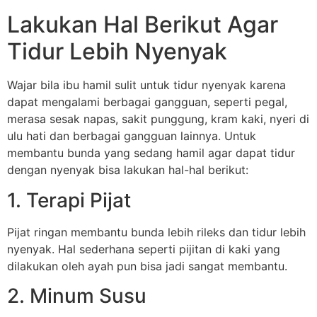
Lakukan Hal Berikut Agar
Tidur Lebih Nyenyak
Wajar bila ibu hamil sulit untuk tidur nyenyak karena
dapat mengalami berbagai gangguan, seperti pegal,
merasa sesak napas, sakit punggung, kram kaki, nyeri di
ulu hati dan berbagai gangguan lainnya. Untuk
membantu bunda yang sedang hamil agar dapat tidur
dengan nyenyak bisa lakukan hal-hal berikut:
1. Terapi Pijat
Pijat ringan membantu bunda lebih rileks dan tidur lebih
nyenyak. Hal sederhana seperti pijitan di kaki yang
dilakukan oleh ayah pun bisa jadi sangat membantu.
2. Minum Susu